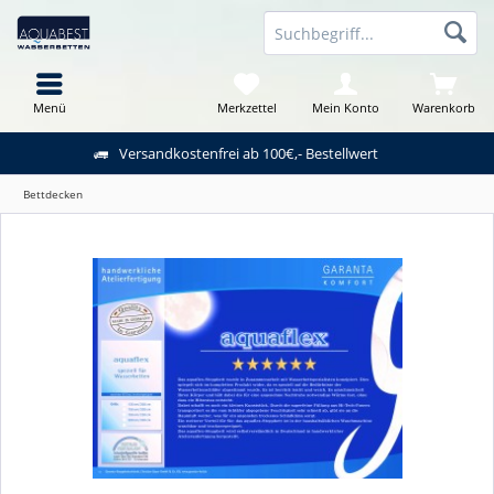
Menü
Merkzettel
Mein Konto
Warenkorb
Versandkostenfrei ab 100€,- Bestellwert
Bettdecken