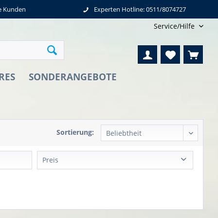
ne Kunden
Experten Hotline: 0511/8074727
Service/Hilfe
RES
SONDERANGEBOTE
Sortierung:
Preis
von
9,44 €
bis
43,11 €