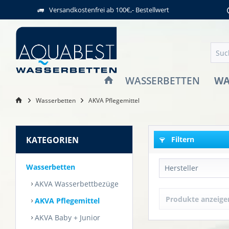
Versandkostenfrei ab 100€,- Bestellwert
WA
WASSERBETTEN
Wasserbetten
AKVA Pflegemittel
KATEGORIEN
Filtern
Wasserbetten
Hersteller
AKVA Wasserbettbezüge
AKVA Waterbe
Produkte anzeige
AKVA Pflegemittel
AKVA Baby + Junior