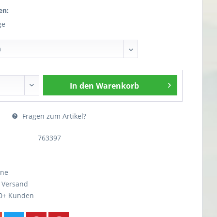
en:
ge
In den
Warenkorb
Fragen zum Artikel?
763397
ine
r Versand
0+ Kunden