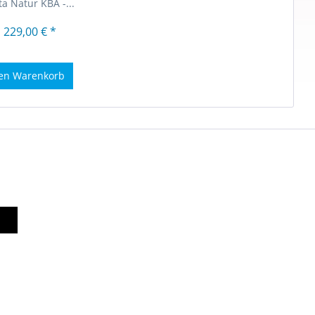
a Natur KBA -...
 229,00 € *
en
Warenkorb