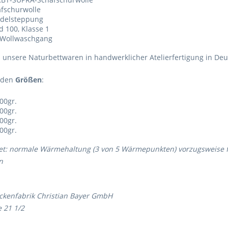
fschurwolle
nadelsteppung
 100, Klasse 1
 Wollwaschgang
 unsere Naturbettwaren in handwerklicher Atelierfertigung in Deu
enden
Größen
:
00gr.
00gr.
00gr.
00gr.
et: normale Wärmehaltung (3 von 5 Wärmepunkten) vorzugsweise fü
n
kenfabrik Christian Bayer GmbH
 21 1/2
f / Saale