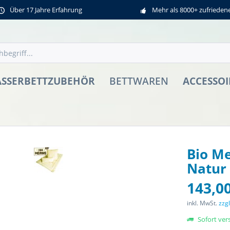
Über 17 Jahre Erfahrung
Mehr als 8000+ zufriede
SSERBETTZUBEHÖR
ACCESSOI
BETTWAREN
Bio Me
Natur 
143,00
inkl. MwSt.
zzg
Sofort vers