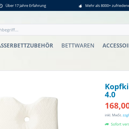
Über 17 Jahre Erfahrung
Mehr als 8000+ zufriede
SSERBETTZUBEHÖR
ACCESSOI
BETTWAREN
Kopfki
4.0
168,00
inkl. MwSt.
zzg
Sofort vers