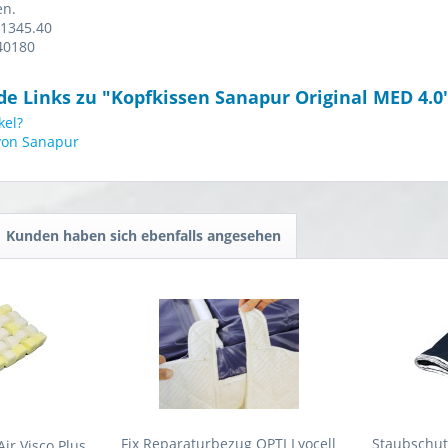
en.
K1345.40
40180
e Links zu "Kopfkissen Sanapur Original MED 4.0
kel?
 von Sanapur
Kunden haben sich ebenfalls angesehen
Fix Reparaturbezug OPTI Lyocell
Staubschu
ir Visco Plus