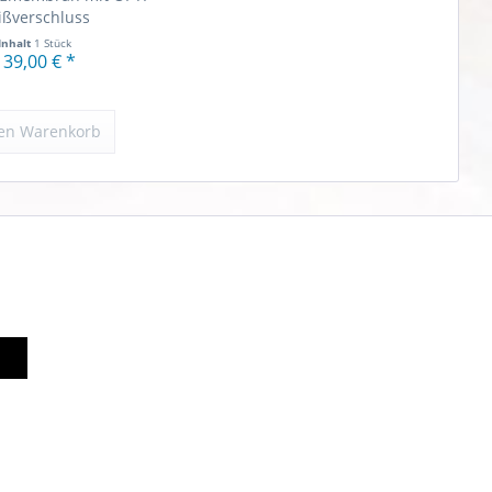
ißverschluss
Inhalt
1 Stück
139,00 € *
en
Warenkorb