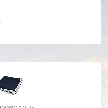
"
tzmembran mit OPTI-