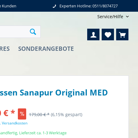
ne Kunden
Experten Hotline: 0511/8074727
Service/Hilfe
RES
SONDERANGEBOTE
ssen Sanapur Original MED
 € *
179,00 € *
(6,15% gespart)
l. Versandkosten
andfertig, Lieferzeit ca. 1-3 Werktage