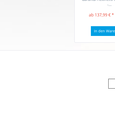
-...
ab 137,99 € *
In den
Ware