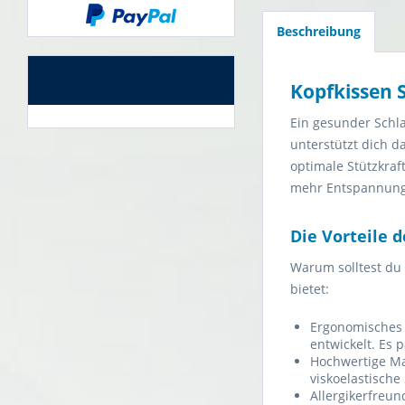
Beschreibung
Kopfkissen 
Ein gesunder Schl
unterstützt dich 
optimale Stützkra
mehr Entspannung
Die Vorteile 
Warum solltest du 
bietet:
Ergonomisches 
entwickelt. Es 
Hochwertige Ma
viskoelastisch
Allergikerfreun