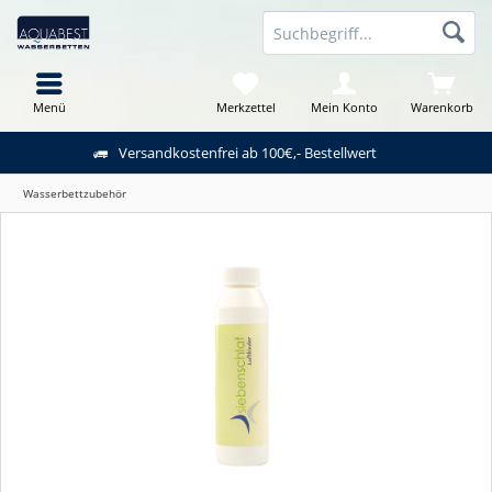
Menü
Merkzettel
Mein Konto
Warenkorb
Versandkostenfrei ab 100€,- Bestellwert
Wasserbettzubehör