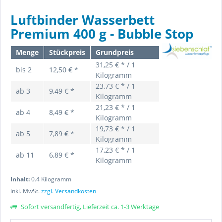
Luftbinder Wasserbett
Premium 400 g - Bubble Stop
Menge
Stückpreis
Grundpreis
31,25 € * / 1
bis
2
12,50 € *
Kilogramm
23,73 € * / 1
ab
3
9,49 € *
Kilogramm
21,23 € * / 1
ab
4
8,49 € *
Kilogramm
19,73 € * / 1
ab
5
7,89 € *
Kilogramm
17,23 € * / 1
ab
11
6,89 € *
Kilogramm
Inhalt:
0.4 Kilogramm
inkl. MwSt.
zzgl. Versandkosten
Sofort versandfertig, Lieferzeit ca. 1-3 Werktage