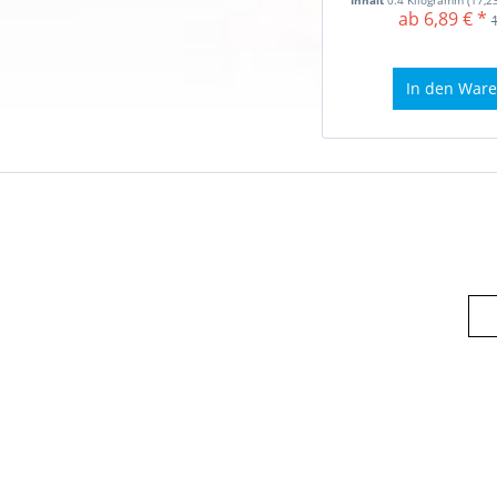
Inhalt
0.4 Kilogramm
(17,23
ab 6,89 € *
In den
Ware