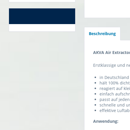
Beschreibung
AKVA Air Extracto
Erstklassige und 
in Deutschland 
hält 100% dicht
reagiert auf k
einfach aufsch
passt auf jeden
schnelle und u
effektive Luft
Anwendung: