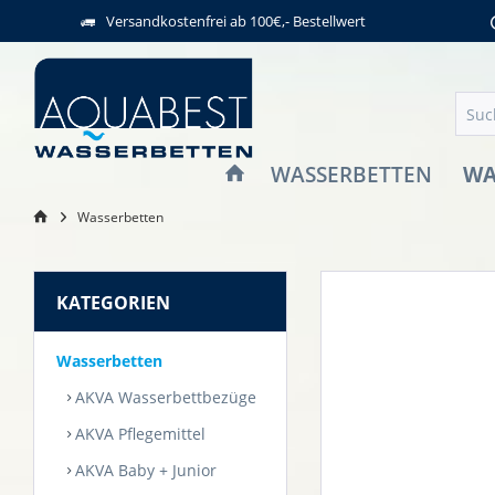
Versandkostenfrei ab 100€,- Bestellwert
WA
WASSERBETTEN
Wasserbetten
KATEGORIEN
Wasserbetten
AKVA Wasserbettbezüge
AKVA Pflegemittel
AKVA Baby + Junior