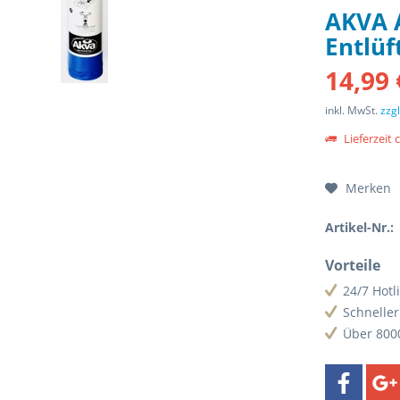
AKVA A
Entlü
14,99 
inkl. MwSt.
zzg
Lieferzeit 
Merken
Artikel-Nr.:
Vorteile
24/7 Hotl
Schnelle
Über 800