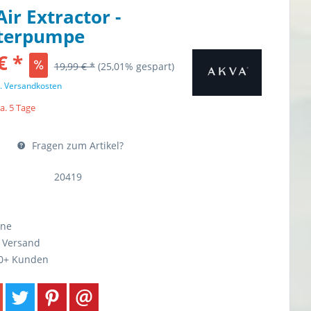
ir Extractor -
fterpumpe
€ *
19,99 € *
(25,01% gespart)
l. Versandkosten
ca. 5 Tage
Fragen zum Artikel?
20419
ine
r Versand
0+ Kunden