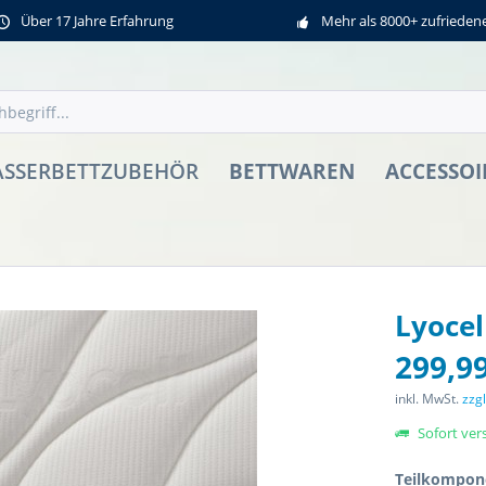
Über 17 Jahre Erfahrung
Mehr als 8000+ zufriede
BETTWAREN
ACCESSOI
SSERBETTZUBEHÖR
Lyocel
299,99
inkl. MwSt.
zzg
Sofort vers
Teilkompon