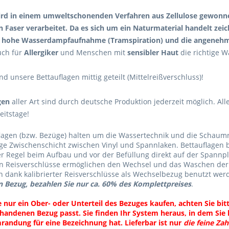
wird in einem umweltschonenden Verfahren aus Zellulose gewonn
 Faser verarbeitet. Da es sich um ein Naturmaterial handelt zeic
 hohe Wasserdampfaufnahme (Tramspiration) und die angenehmen
auch für
Allergiker
und Menschen mit
sensibler Haut
die richtige W
d unsere Bettauflagen mittig geteilt (Mittelreißverschluss)!
gen
aller Art sind durch deutsche Produktion jederzeit möglich. Alle
eitstage!
flagen (bzw. Bezüge) halten um die Wassertechnik und die Schau
e Zwischenschicht zwischen Vinyl und Spannlaken. Bettauflagen b
r Regel beim Aufbau und vor der Befüllung direkt auf der Spannpla
 Reisverschlüsse ermöglichen den Wechsel und das Waschen der O
n dank kalibrierter Reisverschlüsse als Wechselbezug benutzt wer
 Bezug, bezahlen Sie nur ca. 60% des Komplettpreises
.
e nur ein Ober- oder Unterteil des Bezuges kaufen, achten Sie bi
handenen Bezug passt. Sie finden Ihr System heraus, in dem Sie 
randung für eine Bezeichnung hat. Lieferbar ist nur
die feine Za