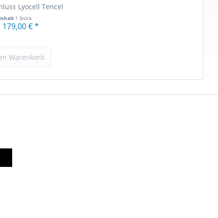
hluss Lyocell Tencel
Inhalt
1 Stück
 179,00 € *
en
Warenkorb