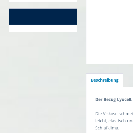
Beschreibung
Der Bezug Lyocell
Die Viskose schmei
leicht, elastisch 
Schlafklima.