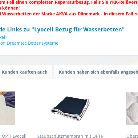
sem Fall einen kompletten Reparaturbezug.
Falls Sie YKK-Reißvers
en können!
 Wasserbetten der Marke AKVA aus Dänemark - in diesem Fall ruf
e Links zu "Lyocell Bezug für Wasserbetten"
kel?
 von Dreamtec Bettensysteme
Kunden kauften auch
Kunden haben sich ebenfalls angese
 OPTI Lyocell
Staubschutzmembran mit OPTI-
Oberd