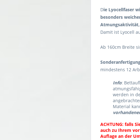
D
ie Lyocellfaser 
besonders weichen
Atmungsaktivität,
Damit ist Lyocell 
Ab 160cm Breite sin
Sonderanfertigun
mindestens 12 Arb
Info
: Bettau
atmungsfähig
werden in de
angebrachten
Material kan
vorhandenen
ACHTUNG: falls Si
auch zu Ihrem vor
Auflage an der Um