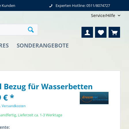
ne Kunden
Experten Hotline: 0511/8074727
Service/Hilfe
RES
SONDERANGEBOTE
l Bezug für Wasserbetten
 € *
l. Versandkosten
andfertig, Lieferzeit ca. 1-3 Werktage
ente: